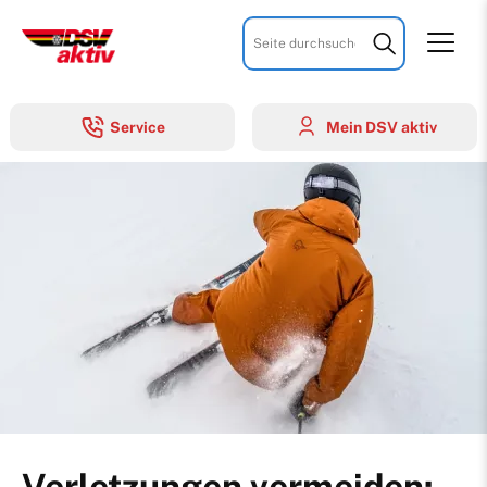
Suchbegriffe
Service
Mein DSV aktiv
Über u
Mitglie
Mitglie
Tipps &
Verletzungen vermeiden: