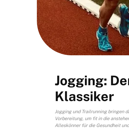
Jogging: De
Klassiker
Jogging und Trailrunning bringen d
Vorbereitung, um fit in die anstehe
Alleskönner für die Gesundheit und