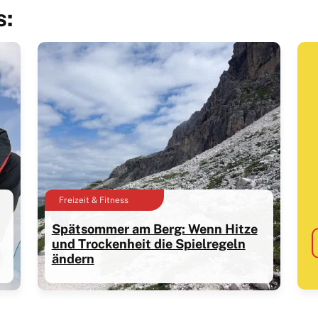
s:
Freizeit & Fitness
Spätsommer am Berg: Wenn Hitze
und Trockenheit die Spielregeln
ändern