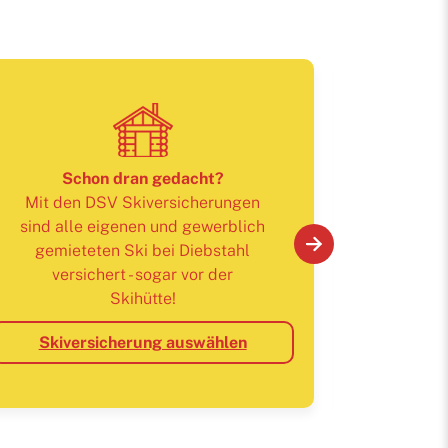
Schon dran gedacht?
Mit den DSV Skiversicherungen
sind alle eigenen und gewerblich
gemieteten Ski bei Diebstahl
versichert - sogar vor der
Freizeit & Fit
Skihütte!
Spätsomme
Skiversicherung auswählen
und Trocke
ändern