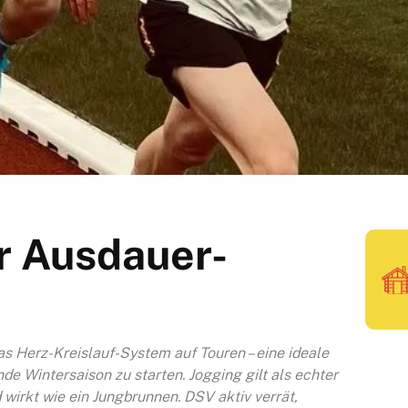
r Ausdauer-
as Herz-Kreislauf-System auf Touren – eine ideale
nde Wintersaison zu starten. Jogging gilt als echter
 wirkt wie ein Jungbrunnen. DSV aktiv verrät,