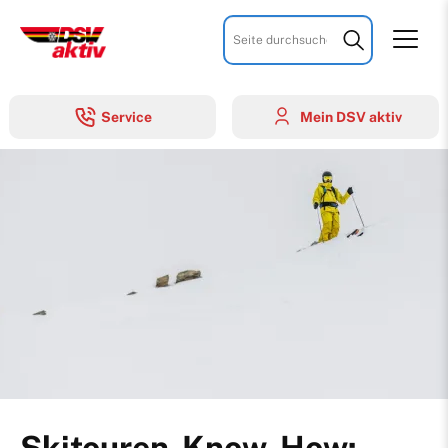
Suchbegriffe
Service
Mein DSV aktiv
Über u
Mitglie
Mitglie
Tipps &
Skitouren-Know-How: