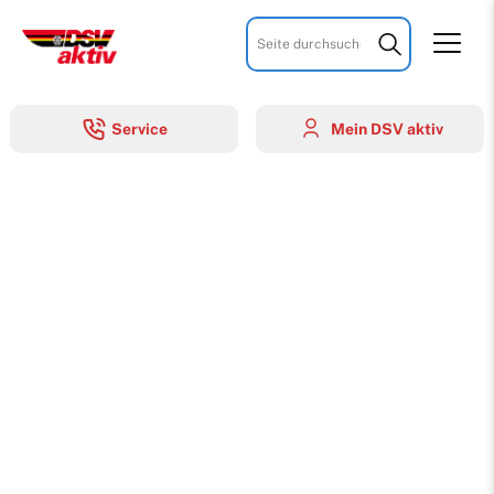
Suchbegriffe
Service
Mein DSV aktiv
Über u
Mitglie
Mitglie
Tipps &