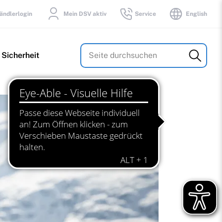
ändlerlogin
Mein DSV aktiv
Service
English
Suchbegriffe
 Sicherheit