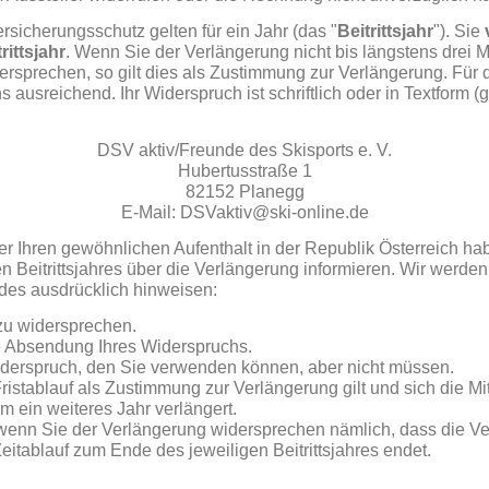
rsicherungsschutz gelten für ein Jahr (das "
Beitrittsjahr
"). Sie
rittsjahr
. Wenn Sie der Verlängerung nicht bis längstens drei 
dersprechen, so gilt dies als Zustimmung zur Verlängerung. Für 
ausreichend. Ihr Widerspruch ist schriftlich oder in Textform 
DSV aktiv/Freunde des Skisports e. V.
Hubertusstraße 1
82152 Planegg
E-Mail: DSVaktiv@ski-online.de
 Ihren gewöhnlichen Aufenthalt in der Republik Österreich hab
n Beitrittsjahres über die Verlängerung informieren. Wir werde
des ausdrücklich hinweisen:
 zu widersprechen.
ie Absendung Ihres Widerspruchs.
Widerspruch, den Sie verwenden können, aber nicht müssen.
Fristablauf als Zustimmung zur Verlängerung gilt und sich die Mi
 ein weiteres Jahr verlängert.
t, wenn Sie der Verlängerung widersprechen nämlich, dass die Ve
itablauf zum Ende des jeweiligen Beitrittsjahres endet.