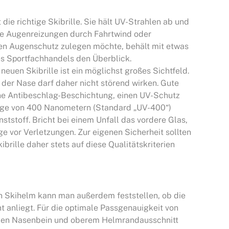
 die richtige Skibrille. Sie hält UV-Strahlen ab und
e Augenreizungen durch Fahrtwind oder
uen Augenschutz zulegen möchte, behält mit etwas
 Sportfachhandels den Überblick.
uen Skibrille ist ein möglichst großes Sichtfeld.
 der Nase darf daher nicht störend wirken. Gute
ne Antibeschlag-Beschichtung, einen UV-Schutz
änge von 400 Nanometern (Standard „UV-400“)
ststoff. Bricht bei einem Unfall das vordere Glas,
e vor Verletzungen. Zur eigenen Sicherheit sollten
brille daher stets auf diese Qualitätskriterien
 Skihelm kann man außerdem feststellen, ob die
ht anliegt. Für die optimale Passgenauigkeit von
chen Nasenbein und oberem Helmrandausschnitt