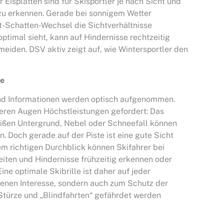
Eisplatten sind für Skisportler je nach Sicht und
 zu erkennen. Gerade bei sonnigem Wetter
t-Schatten-Wechsel die Sichtverhältnisse
optimal sieht, kann auf Hindernisse rechtzeitig
eiden. DSV aktiv zeigt auf, wie Wintersportler den
le
und Informationen werden optisch aufgenommen.
ren Augen Höchstleistungen gefordert: Das
eißen Untergrund, Nebel oder Schneefall können
n. Doch gerade auf der Piste ist eine gute Sicht
em richtigen Durchblick können Skifahrer bei
ten und Hindernisse frühzeitig erkennen oder
ine optimale Skibrille ist daher auf jeder
eigenen Interesse, sondern auch zum Schutz der
 Stürze und „Blindfahrten“ gefährdet werden