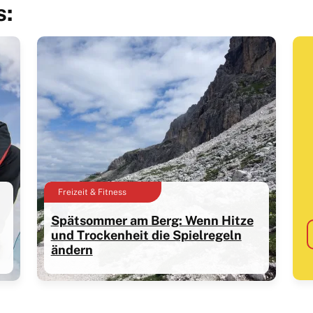
s:
Freizeit & Fitness
Spätsommer am Berg: Wenn Hitze
und Trockenheit die Spielregeln
ändern