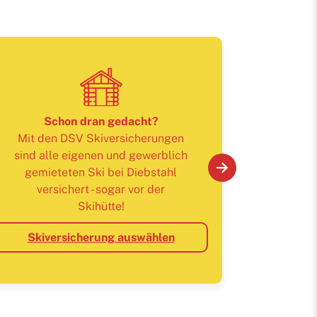
Schon dran gedacht?
Mit den DSV Skiversicherungen
sind alle eigenen und gewerblich
gemieteten Ski bei Diebstahl
versichert - sogar vor der
Freizeit & Fit
Skihütte!
Spätsomme
Skiversicherung auswählen
und Trocke
ändern