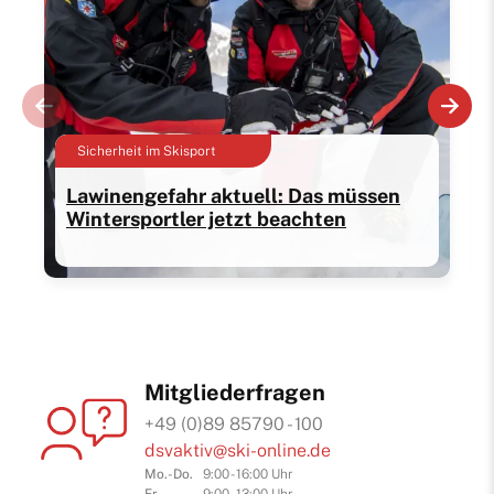
Sicherheit im Skisport
Lawinengefahr aktuell: Das müssen
Wintersportler jetzt beachten
Mitgliederfragen
+49 (0)89 85790 - 100
dsvaktiv@ski-online.de
Mo.-Do.
9:00 - 16:00 Uhr